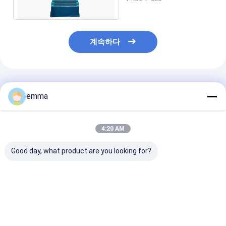
계속하다
추천된 제품
emma
4:20 AM
Good day, what product are you looking for?
둥근, 2단계, 15",단계
500파운드 용량의 12
500 파운드 용
및 잠금 바퀴, 300파운
인치 플라스틱 발판
스틱 스텝 스틸 3
드 용량, 빨간색
폭
최고의 가격
최고의 가격
최고의 