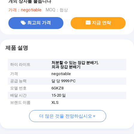
개의 상자를 붙듭니다
가격：negotiable
MOQ：협상
최고의 가격
지금 연락
제품 설명
,
처분할 수 있는 장갑 분배기
하이 라이트
외과 장갑 분배기
가격
negotiable
공급 능력
달 당 9999 PC
모델 번호
6GKZ8
배달 시간
15-20 일
브랜드 이름
XLS
더 많은 것을 전망하십시오