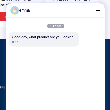
수에서 12
하 수에서 19- 3/4
emma
최고의 가격
최고의 가격
1:12 AM
Good day, what product are you looking 
for?
제품 소개
플라스틱 단계 발판
쌓을수 있는 단계 발판
IDEO
VIDEO
플라스틱 장갑 클립
 발 테이프를 가진 1개
Eco 친절한 플라스틱은 발
 정책
모든 카테고리
 플라스틱 단계 발판 장
판 안정되어 있는 안락한 튼
형 모양
튼한 폴리에틸렌 물자를 세
웁니다
최고의 가격
최고의 가격