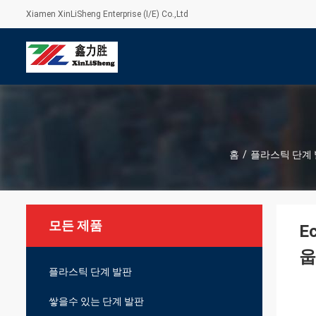
Xiamen XinLiSheng Enterprise (I/E) Co.,Ltd
홈
/
플라스틱 단계
모든 제품
E
웁
플라스틱 단계 발판
쌓을수 있는 단계 발판