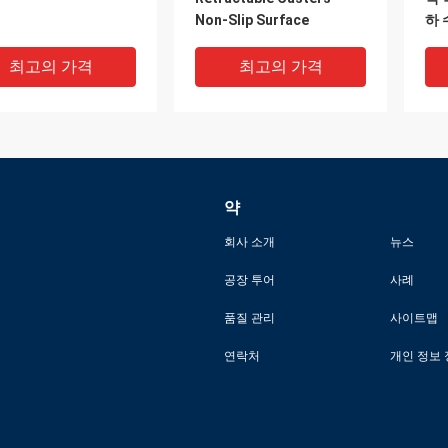
Non-Slip Surface
하 
최고의 가격
최고의 가격
약
회사 소개
뉴스
공장 투어
사례
DEO
VIDEO
V
품질 관리
사이트맵
 있는 HDPE 플라스
거친 테이프 작은 단계 발판
거친
연락처
개인 정보
계 발판 원스텝 반대로
은, 쉬운 들기를 위한 발판
단계
러짐 현대 외관
손 구멍을 세웁니다
방
최고의 가격
최고의 가격