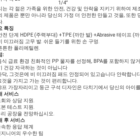
1/4”
리는 각 젊은 가족을 위한 안전, 건강 및 안락을 지키기 위하여 제
의 제품은 뿐만 아니라 당신의 가정 더 안전한 만들고 것을, 또한
.
요 특징
안전 단계 HDPE (주력부대) +TPE (까만 발) +Abrasive 테이프 
비 미끄러짐 고무 발. 쉬운 들기를 위한 손 구멍.
튼튼한 폴리에틸렌.
:
음식 급료 환경 친화적인 PP 물자를 선정해, BPA를 포함하지 않거든
기 건강 자극하는 것이 아닙니다
바닥, 그것은에 비 미끄러짐 패드 안정되어 있고습니다 안락합니다
그것을 가지고 가는 것이 편리합니다.
샤프 가장자리이고 둥근 구석 디자인은 다치기에서 당신의 아이를,
매 서비스
조회와 상담 지원.
표본 테스트 지원.
 우리 공장을 전망하십시오.
매 후 서비스
급속한 응답 체계
 엔지니어의 우수한 팀