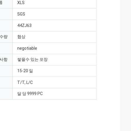
름
XLS
SGS
44ZJ63
 수량
협상
negotiable
 사항
쌓을수 있는 포장
15-20 일
T/T, L/C
달 당 9999 PC