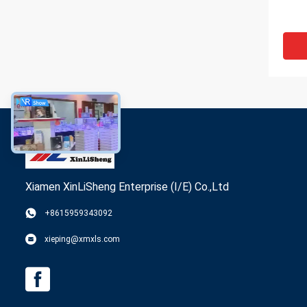
Xiamen XinLiSheng Enterprise (I/E) Co.,Ltd
VI
+8615959343092
쌓을수
xieping@xmxls.com
틱 단
미끄