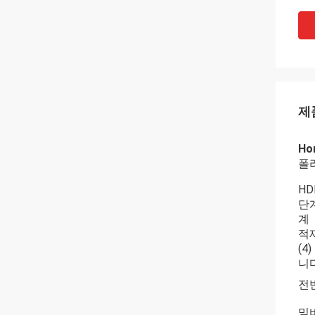
제
Ho
폴리
HD
단계
계
적재
(4
니
전반
밑바