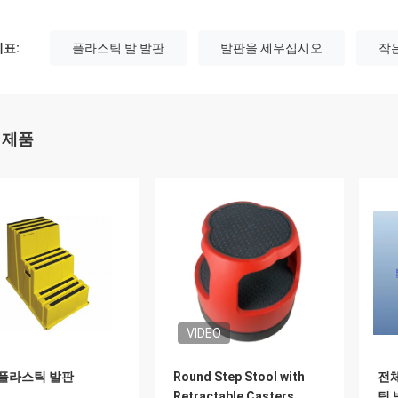
표:
플라스틱 발 발판
발판을 세우십시오
작
 제품
VIDEO
 플라스틱 발판
Round Step Stool with
전체
Retractable Casters
틱 