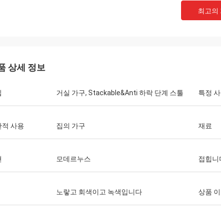
최고의
Grainger
인 혁신을 가진 우수한 질 및 근실한
 알맞은 가격 및 비용은, 제품의 직업
품 상세 정보
 과학 관리、 다양화 그리고 다양성을
니다.
입
거실 가구, Stackable&Anti 하락 단계 스툴
특정 
반적 사용
집의 가구
재료
현
모데르누스
접힙니
노랗고 회색이고 녹색입니다
상품 