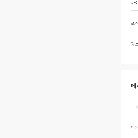
사
포
강
메