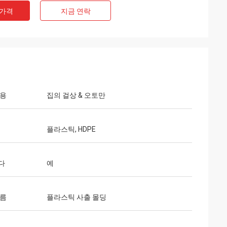
 가격
지금 연락
사용
집의 걸상 & 오토만
플라스틱, HDPE
다
예
이름
플라스틱 사출 몰딩