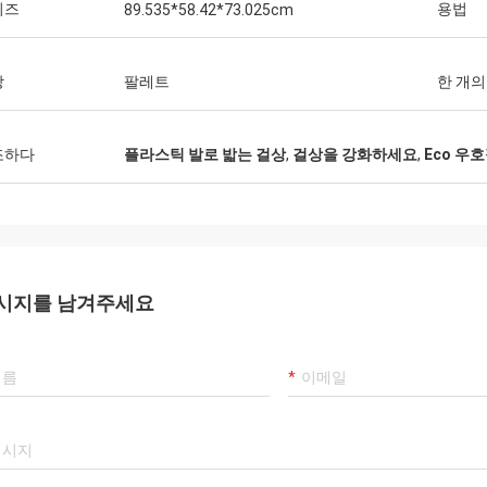
이즈
용법
89.535*58.42*73.025cm
장
팔레트
한 개의
조하다
플라스틱 발로 밟는 걸상
,
걸상을 강화하세요
,
Eco 우
시지를 남겨주세요