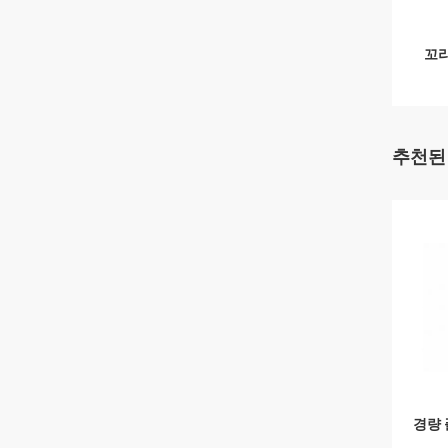
꼬리
추천된
경량