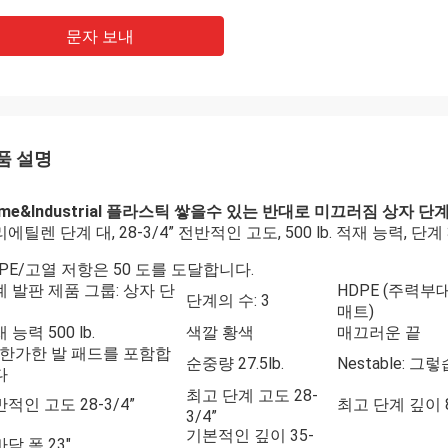
문자 보내
품 설명
me&Industrial 플라스틱 쌓을수 있는 반대로 미끄러짐 상자 단계
에틸렌 단계 대, 28-3/4” 전반적인 고도, 500 lb. 적재 능력, 단계 
PE/고열 저항은 50 도를 도달합니다.
 발판 제품 그룹: 상자 단
HDPE (주력부대
단계의 수: 3
매트)
 능력 500 lb.
색깔 황색
매끄러운 끝
) 한가한 발 패드를 포함합
순중량 27.5lb.
Nestable: 
다
최고 단계 고도 28-
적인 고도 28-3/4”
최고 단계 깊이 8
3/4”
기본적인 깊이 35-
닥 폭 23"