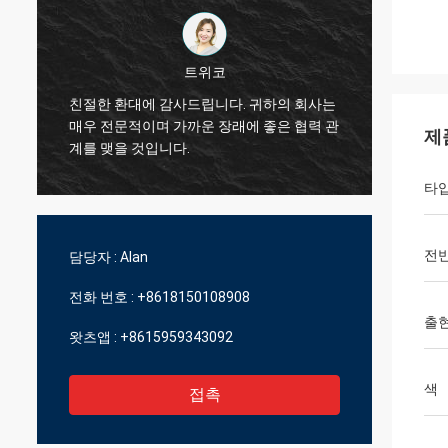
트위코
기술적
친절한 환대에 감사드립니다. 귀하의 회사는
서비스,
매우 전문적이며 가까운 장래에 좋은 협력 관
제
을
적인、
계를 맺을 것입니다.
제공합
타
전
담당자 :
Alan
전화 번호 :
+8618150108908
출
왓츠앱 :
+8615959343092
색
접촉