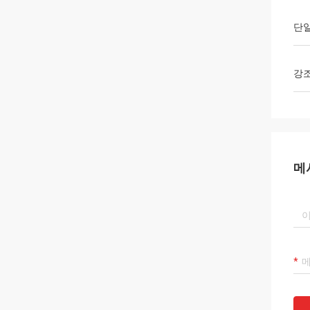
단일
강
메