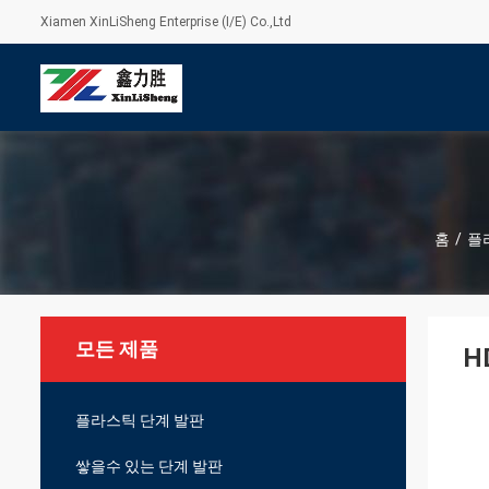
Xiamen XinLiSheng Enterprise (I/E) Co.,Ltd
홈
/
플
모든 제품
H
플라스틱 단계 발판
쌓을수 있는 단계 발판