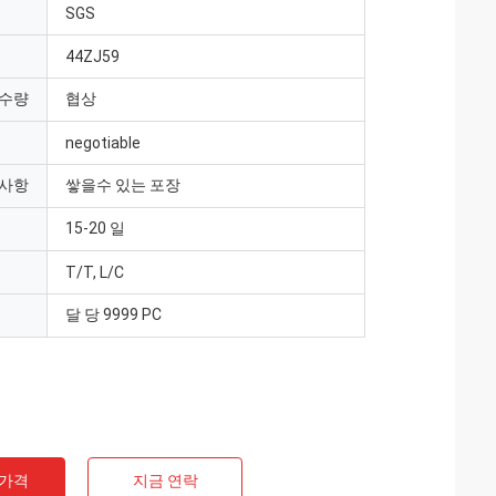
SGS
44ZJ59
 수량
협상
negotiable
 사항
쌓을수 있는 포장
15-20 일
T/T, L/C
달 당 9999 PC
 가격
지금 연락