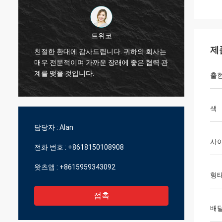
트위코
기술적
제
친절한 환대에 감사드립니다. 귀하의 회사는
서비스,
매우 전문적이며 가까운 장래에 좋은 협력 관
을
적인、
계를 맺을 것입니다.
출
제공합
색
담당자 :
Alan
사
전화 번호 :
+8618150108908
왓츠앱 :
+8615959343092
형
접촉
배달