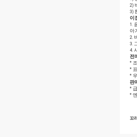
2)
3)
이
1.
아
2.
3.
4.
전
* 
* 
*
판
* 
*
꼬리