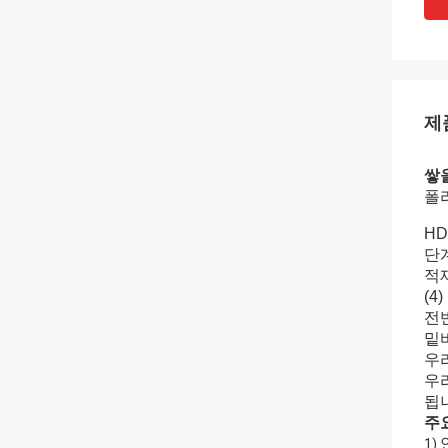
제
쌓
폴리
HD
단계
적재
(4
전반
밑바
우
우
됩
주
1)